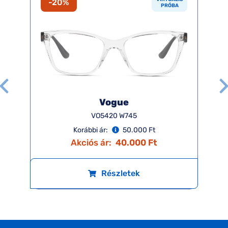
-20%
PRÓBA
Vogue
VO5420 W745
Korábbi ár:
50.000 Ft
Akciós ár:
40.000 Ft
Részletek