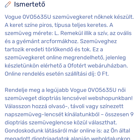
Ismertető
Vogue 0VO5635U szemüvegkeret nőknek készült.
A keret színe piros, típusa teljes keretes. A
szemüveg mérete: L. Remekül illik a szív, az ovális
és a gyémánt arcformákhoz. Szemüveghez
tartozik eredeti törlőkendő és tok. Ez a
szemüvegkeret online megrendelhető, jelenleg
készletünkön elérhető a Ofotért webáruházban.
Online rendelés esetén szállítási díj: 0 Ft.
Rendelje meg a legújabb Vogue 0VO5635U női
szemüveget dioptriás lencsével webshopunkban!
Válasszon hozzá olvasó-, távoli vagy színezett
napszemüveg-lencsét kínálatunkból – összesen 9
dioptriás szemüveglencse közül választhat.
Gondoskodunk látásáról már online is: az Ön által
megadott dioptriaadatok alapján weboldalunkon