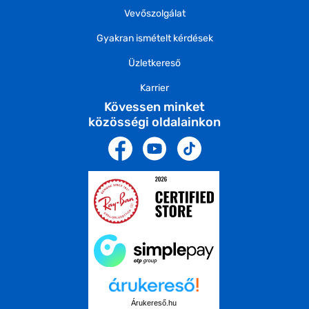
Vevőszolgálat
Gyakran ismételt kérdések
Üzletkereső
Karrier
Kövessen minket
közösségi oldalainkon
Árukereső.hu