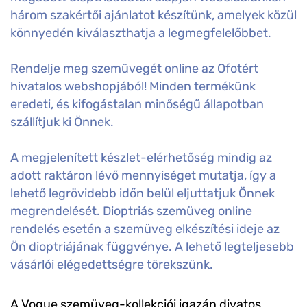
három szakértői ajánlatot készítünk, amelyek közül
könnyedén kiválaszthatja a legmegfelelőbbet.
Rendelje meg szemüvegét online az Ofotért
hivatalos webshopjából! Minden termékünk
eredeti, és kifogástalan minőségű állapotban
szállítjuk ki Önnek.
A megjelenített készlet-elérhetőség mindig az
adott raktáron lévő mennyiséget mutatja, így a
lehető legrövidebb időn belül eljuttatjuk Önnek
megrendelését. Dioptriás szemüveg online
rendelés esetén a szemüveg elkészítési ideje az
Ön dioptriájának függvénye. A lehető legteljesebb
vásárlói elégedettségre törekszünk.
A Vogue szemüveg-kollekciói igazán divatos