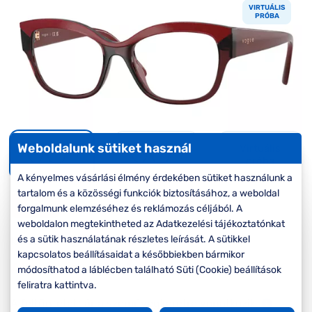
Komplett 20%
Blog
á
VIRTUÁLIS
minden
PRÓBA
G
szemüvegekre
zletek
k
Seen Belépőár
T
ajánlat
c
Weboldalunk sütiket használ
Virtuális
próba
A kényelmes vásárlási élmény érdekében sütiket használunk a
tartalom és a közösségi funkciók biztosításához, a weboldal
-20%
forgalmunk elemzéséhez és reklámozás céljából. A
weboldalon megtekintheted az Adatkezelési tájékoztatónkat
és a sütik használatának részletes leírását. A sütikkel
Korábbi ár:
50.000 Ft
kapcsolatos beállításaidat a későbbiekben bármikor
40.000 Ft
Akciós ár:
módosíthatod a láblécben található Süti (Cookie) beállítások
feliratra kattintva.
A feltűntetett ár a szemüvegkeretre vonatkozik.