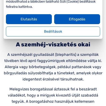
módosíthatod a láblécben található Süti (Cookie) beállítások
fertőzésekből eredően jöhetnek létre, a szaruhártya
feliratra kattintva.
gennyesedését okozva.
A
Sjögren-szindróma
a szemviszketés mellett
Elutasítás
Elfogadás
szem- és szájszárazsággal együtt jelentkezik, de
emellett reumatológiai tünetek, fájdalmas, duzzadt
Beállítások
ízületek is kísérik a betegséget.
A szemhéj-viszketés okai
A szemhéjszél gyulladását (blepharitis) a szempillák
tövében lévő apró faggyúmirigyek eltömődése váltja ki.
Allergia vagy bőrbetegségek, például pattanások vagy
bőrgyulladás súlyosbíthatja a tüneteket, amelyek olykor
idegentest érzésével társulhatnak.
Melegvizes borogatással áztassuk fel a beszáradt
váladékot, hogy a mirigyek kivezető útját szabaddá
tegyük. A borogatáshoz használjuk kellemesen