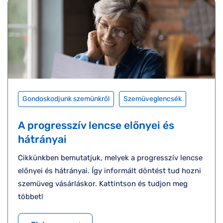
Gondoskodjunk szemünkről
Szemüveglencsék
A progresszív lencse előnyei és
hátrányai
Cikkünkben bemutatjuk, melyek a progresszív lencse
előnyei és hátrányai. Így informált döntést tud hozni
szemüveg vásárláskor. Kattintson és tudjon meg
többet!