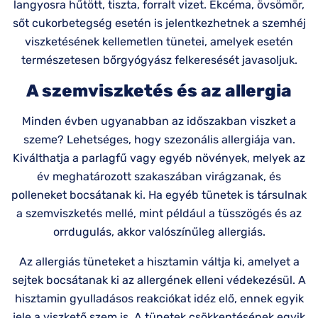
langyosra hűtött, tiszta, forralt vizet. Ekcéma, övsömör,
sőt cukorbetegség esetén is jelentkezhetnek a szemhéj
viszketésének kellemetlen tünetei, amelyek esetén
természetesen bőrgyógyász felkeresését javasoljuk.
A szemviszketés és az allergia
Minden évben ugyanabban az időszakban viszket a
szeme? Lehetséges, hogy szezonális allergiája van.
Kiválthatja a parlagfű vagy egyéb növények, melyek az
év meghatározott szakaszában virágzanak, és
polleneket bocsátanak ki. Ha egyéb tünetek is társulnak
a szemviszketés mellé, mint például a tüsszögés és az
orrdugulás, akkor valószínűleg allergiás.
Az allergiás tüneteket a hisztamin váltja ki, amelyet a
sejtek bocsátanak ki az allergének elleni védekezésül. A
hisztamin gyulladásos reakciókat idéz elő, ennek egyik
jele a viszkető szem is. A tünetek csökkentésének egyik