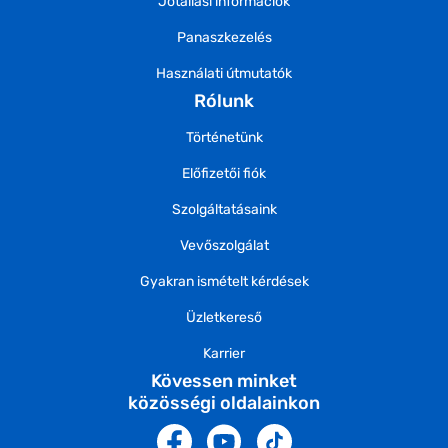
Jótállási információk
Panaszkezelés
Használati útmutatók
Rólunk
Történetünk
Előfizetői fiók
Szolgáltatásaink
Vevőszolgálat
Gyakran ismételt kérdések
Üzletkereső
Karrier
Kövessen minket
közösségi oldalainkon