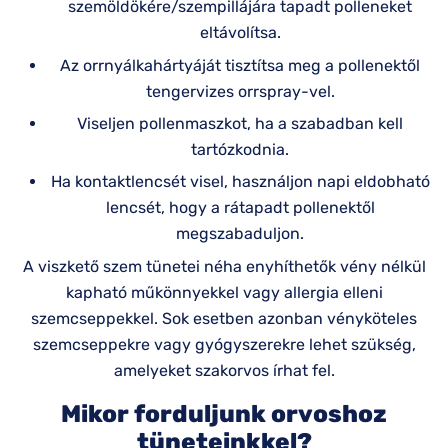
szemöldökére/szempillájára tapadt polleneket
eltávolítsa.
Az orrnyálkahártyáját tisztítsa meg a pollenektől
tengervizes orrspray-vel.
Viseljen pollenmaszkot, ha a szabadban kell
tartózkodnia.
Ha kontaktlencsét visel, használjon napi eldobható
lencsét, hogy a rátapadt pollenektől
megszabaduljon.
A viszkető szem tünetei néha enyhíthetők vény nélkül
kapható műkönnyekkel vagy allergia elleni
szemcseppekkel. Sok esetben azonban vényköteles
szemcseppekre vagy gyógyszerekre lehet szükség,
amelyeket szakorvos írhat fel.
Mikor forduljunk orvoshoz
tüneteinkkel?