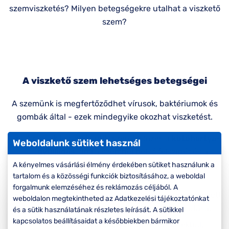
Komplett 20%
Blog
á
szemviszketés? Milyen betegségekre utalhat a viszkető
minden
szem?
G
szemüvegekre
zletek
k
Seen Belépőár
T
ajánlat
c
A viszkető szem lehetséges betegségei
A szemünk is megfertőződhet vírusok, baktériumok és
gombák által - ezek mindegyike okozhat viszketést.
Az egyik leggyakoribb szemfertőzés a
kötőhártya-
Weboldalunk sütiket használ
gyulladás
, ami a szemhéj belső felszínét és a
szemgolyót borító átlátszó hártya gyulladása vagy
A kényelmes vásárlási élmény érdekében sütiket használunk a
tartalom és a közösségi funkciók biztosításához, a weboldal
fertőzése.
forgalmunk elemzéséhez és reklámozás céljából. A
Egy másik lehetséges szemfertőzés az úgynevezett
weboldalon megtekintheted az Adatkezelési tájékoztatónkat
uveitis
, vagyis a szivárványhártya gyulladása.
és a sütik használatának részletes leírását. A sütikkel
kapcsolatos beállításaidat a későbbiekben bármikor
A
szaruhártyafekélyek
apró sérülésekből,