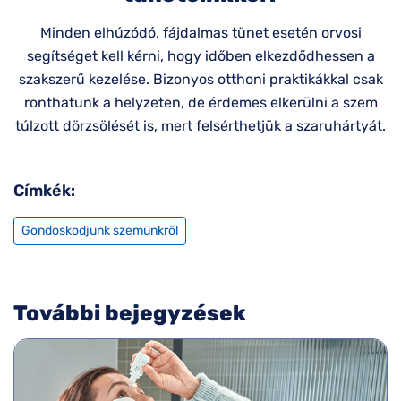
Minden elhúzódó, fájdalmas tünet esetén orvosi
segítséget kell kérni, hogy időben elkezdődhessen a
szakszerű kezelése. Bizonyos otthoni praktikákkal csak
ronthatunk a helyzeten, de érdemes elkerülni a szem
túlzott dörzsölését is, mert felsérthetjük a szaruhártyát.
Címkék:
Gondoskodjunk szemünkről
További bejegyzések