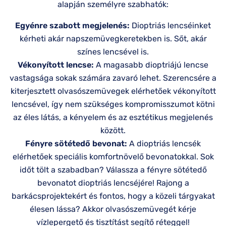
alapján személyre szabhatók:
Egyénre szabott megjelenés:
Dioptriás lencséinket
kérheti akár napszemüvegkeretekben is. Sőt, akár
színes lencsével is.
Vékonyított lencse:
A magasabb dioptriájú lencse
vastagsága sokak számára zavaró lehet. Szerencsére a
kiterjesztett olvasószemüvegek elérhetőek vékonyított
lencsével, így nem szükséges kompromisszumot kötni
az éles látás, a kényelem és az esztétikus megjelenés
között.
Fényre sötétedő bevonat:
A dioptriás lencsék
elérhetőek speciális komfortnövelő bevonatokkal. Sok
időt tölt a szabadban? Válassza a fényre sötétedő
bevonatot dioptriás lencséjére! Rajong a
barkácsprojektekért és fontos, hogy a közeli tárgyakat
élesen lássa? Akkor olvasószemüvegét kérje
vízlepergető és tisztítást segítő réteggel!