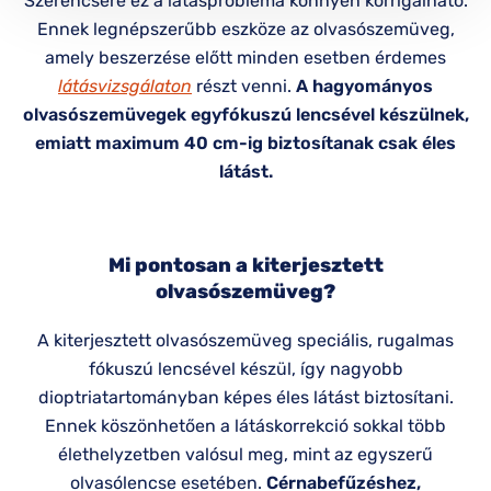
Szerencsére ez a látásprobléma könnyen korrigálható.
Ennek legnépszerűbb eszköze az olvasószemüveg,
amely beszerzése előtt minden esetben érdemes
látásvizsgálaton
részt venni.
A hagyományos
olvasószemüvegek egyfókuszú lencsével készülnek,
emiatt maximum 40 cm-ig biztosítanak csak éles
látást.
Mi pontosan a kiterjesztett
olvasószemüveg?
A kiterjesztett olvasószemüveg speciális, rugalmas
fókuszú lencsével készül, így nagyobb
dioptriatartományban képes éles látást biztosítani.
Ennek köszönhetően a látáskorrekció sokkal több
élethelyzetben valósul meg, mint az egyszerű
olvasólencse esetében.
Cérnabefűzéshez,