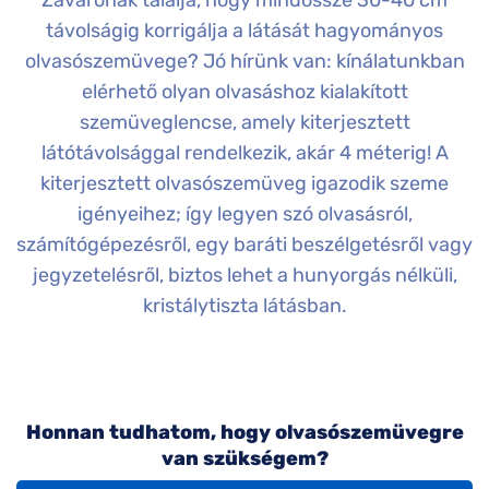
Zavarónak találja, hogy mindössze 30-40 cm
Komplett 20%
Blog
á
minden
távolságig korrigálja a látását hagyományos
G
szemüvegekre
zletek
olvasószemüvege? Jó hírünk van: kínálatunkban
k
Seen Belépőár
elérhető olyan olvasáshoz kialakított
T
ajánlat
szemüveglencse, amely kiterjesztett
c
látótávolsággal rendelkezik, akár 4 méterig! A
kiterjesztett olvasószemüveg igazodik szeme
igényeihez; így legyen szó olvasásról,
számítógépezésről, egy baráti beszélgetésről vagy
jegyzetelésről, biztos lehet a hunyorgás nélküli,
kristálytiszta látásban.
Honnan tudhatom, hogy olvasószemüvegre
van szükségem?