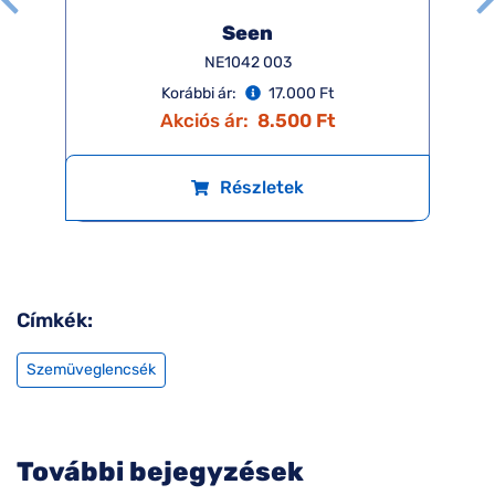
Seen
NE1042 003
Korábbi ár:
17.000 Ft
Akciós ár:
8.500 Ft
Részletek
Címkék:
Szemüveglencsék
További bejegyzések