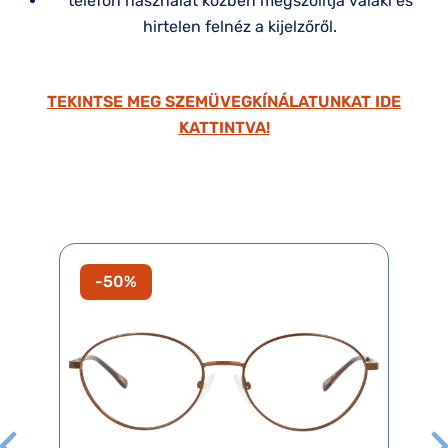
telefon használat közben megszólítja valaki és
hirtelen felnéz a kijelzőről.
TEKINTSE MEG SZEMÜVEGKÍNÁLATUNKAT IDE
KATTINTVA!
-50%