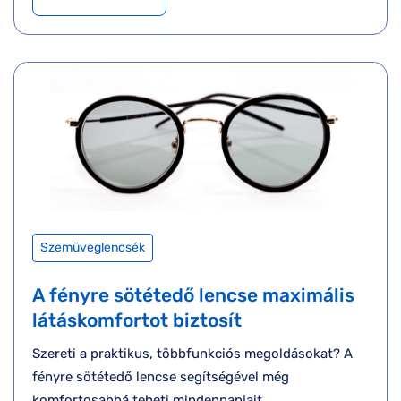
Szemüveglencsék
A fényre sötétedő lencse maximális
látáskomfortot biztosít
Szereti a praktikus, többfunkciós megoldásokat? A
fényre sötétedő lencse segítségével még
komfortosabbá teheti mindennapjait.