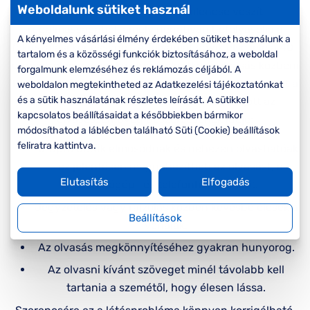
Weboldalunk sütiket használ
A kor előrehaladtával a szemlencse veszít
rugalmasságából, amely negatívan befolyásolja a
A kényelmes vásárlási élmény érdekében sütiket használunk a
fókuszálási képességet. A folyamat egyik első jele a 40-
tartalom és a közösségi funkciók biztosításához, a weboldal
es évek elején vagy közepén jelentkező olvasás közbeni
forgalmunk elemzéséhez és reklámozás céljából. A
homályos látás. Az alábbiakban összefoglaltuk azokat a
weboldalon megtekintheted az Adatkezelési tájékoztatónkat
és a sütik használatának részletes leírását. A sütikkel
jeleket, amelyek arra utalhatnak, hogy eljött az
kapcsolatos beállításaidat a későbbiekben bármikor
olvasószemüveg beszerzésének ideje:
módosíthatod a láblécben található Süti (Cookie) beállítások
feliratra kattintva.
Az apró betűk elmosódnak és nehezen olvashatóak
– ez jelentősen megnehezítheti az olvasást, a
Elutasítás
Elfogadás
számítógép- és telefonhasználatot.
Jegyzetelés vagy rajzolás közben kevésbé élesek a
Beállítások
vonalak.
Az olvasás megkönnyítéséhez gyakran hunyorog.
Az olvasni kívánt szöveget minél távolabb kell
tartania a szemétől, hogy élesen lássa.