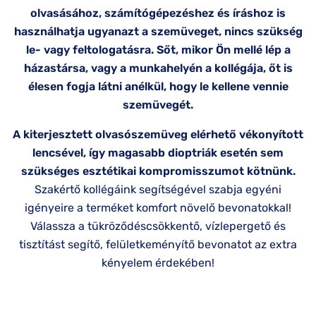
olvasásához, számítógépezéshez és íráshoz is
használhatja ugyanazt a szemüveget, nincs szükség
le- vagy feltologatásra. Sőt, mikor Ön mellé lép a
házastársa, vagy a munkahelyén a kollégája, őt is
élesen fogja látni anélkül, hogy le kellene vennie
szemüvegét.
A kiterjesztett olvasószemüveg elérhető vékonyított
lencsével, így magasabb dioptriák esetén sem
szükséges esztétikai kompromisszumot kötnünk.
Szakértő kollégáink segítségével szabja egyéni
igényeire a terméket komfort növelő bevonatokkal!
Válassza a tükröződéscsökkentő, vízlepergető és
tisztítást segítő, felületkeményítő bevonatot az extra
kényelem érdekében!