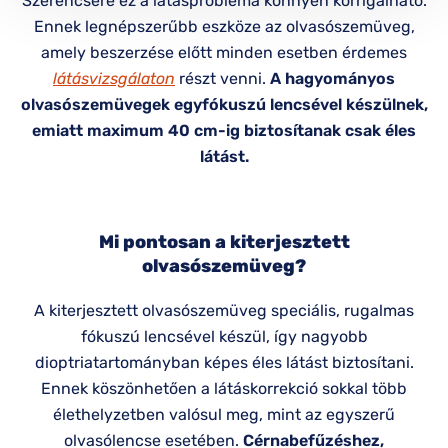
Szerencsére ez a látásprobléma könnyen korrigálható.
Ennek legnépszerűbb eszköze az olvasószemüveg,
amely beszerzése előtt minden esetben érdemes
látásvizsgálaton
részt venni.
A hagyományos
olvasószemüvegek egyfókuszú lencsével készülnek,
emiatt maximum 40 cm-ig biztosítanak csak éles
látást.
Mi pontosan a kiterjesztett
olvasószemüveg?
A kiterjesztett olvasószemüveg speciális, rugalmas
fókuszú lencsével készül, így nagyobb
dioptriatartományban képes éles látást biztosítani.
Ennek köszönhetően a látáskorrekció sokkal több
élethelyzetben valósul meg, mint az egyszerű
olvasólencse esetében.
Cérnabefűzéshez,