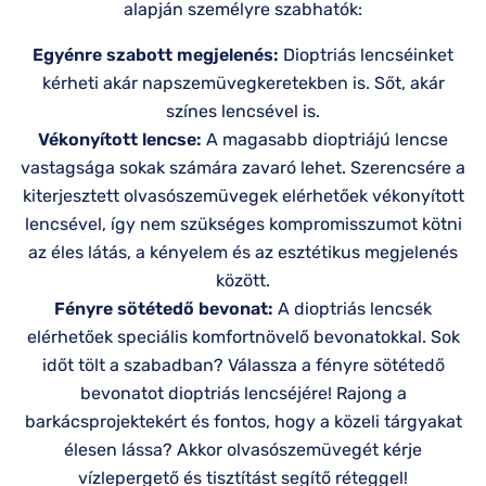
alapján személyre szabhatók:
Egyénre szabott megjelenés:
Dioptriás lencséinket
kérheti akár napszemüvegkeretekben is. Sőt, akár
színes lencsével is.
Vékonyított lencse:
A magasabb dioptriájú lencse
vastagsága sokak számára zavaró lehet. Szerencsére a
kiterjesztett olvasószemüvegek elérhetőek vékonyított
lencsével, így nem szükséges kompromisszumot kötni
az éles látás, a kényelem és az esztétikus megjelenés
között.
Fényre sötétedő bevonat:
A dioptriás lencsék
elérhetőek speciális komfortnövelő bevonatokkal. Sok
időt tölt a szabadban? Válassza a fényre sötétedő
bevonatot dioptriás lencséjére! Rajong a
barkácsprojektekért és fontos, hogy a közeli tárgyakat
élesen lássa? Akkor olvasószemüvegét kérje
vízlepergető és tisztítást segítő réteggel!