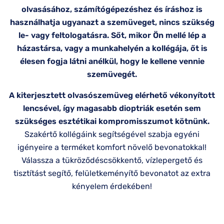
olvasásához, számítógépezéshez és íráshoz is
használhatja ugyanazt a szemüveget, nincs szükség
le- vagy feltologatásra. Sőt, mikor Ön mellé lép a
házastársa, vagy a munkahelyén a kollégája, őt is
élesen fogja látni anélkül, hogy le kellene vennie
szemüvegét.
A kiterjesztett olvasószemüveg elérhető vékonyított
lencsével, így magasabb dioptriák esetén sem
szükséges esztétikai kompromisszumot kötnünk.
Szakértő kollégáink segítségével szabja egyéni
igényeire a terméket komfort növelő bevonatokkal!
Válassza a tükröződéscsökkentő, vízlepergető és
tisztítást segítő, felületkeményítő bevonatot az extra
kényelem érdekében!