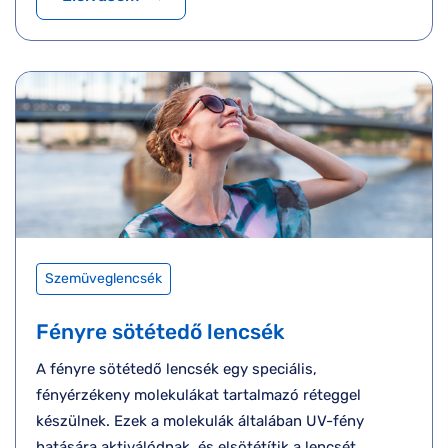
Szemüveglencsék
Fényre sötétedő lencsék
A fényre sötétedő lencsék egy speciális,
fényérzékeny molekulákat tartalmazó réteggel
készülnek. Ezek a molekulák általában UV-fény
hatására aktiválódnak, és elsötétítik a lencsét.