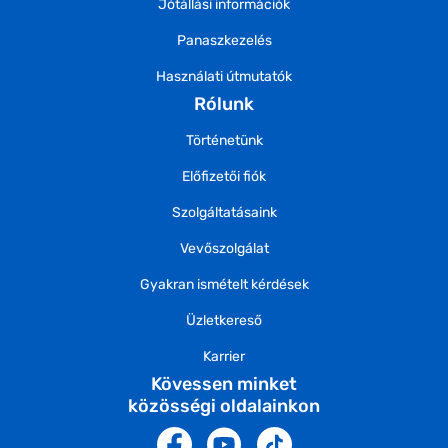
Jótállási információk
Panaszkezelés
Használati útmutatók
Rólunk
Történetünk
Előfizetői fiók
Szolgáltatásaink
Vevőszolgálat
Gyakran ismételt kérdések
Üzletkereső
Karrier
Kövessen minket
közösségi oldalainkon