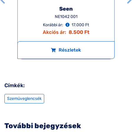
Seen
NE1042 001
Korábbi ár:
17.000 Ft
Akciós ár:
8.500 Ft
Részletek
Címkék:
Szemüveglencsék
További bejegyzések