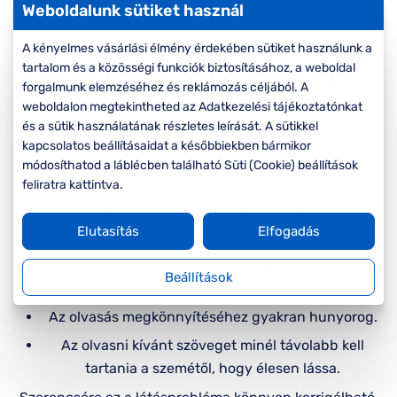
Weboldalunk sütiket használ
A kor előrehaladtával a szemlencse veszít
rugalmasságából, amely negatívan befolyásolja a
A kényelmes vásárlási élmény érdekében sütiket használunk a
fókuszálási képességet. A folyamat egyik első jele a 40-
tartalom és a közösségi funkciók biztosításához, a weboldal
es évek elején vagy közepén jelentkező olvasás közbeni
forgalmunk elemzéséhez és reklámozás céljából. A
homályos látás. Az alábbiakban összefoglaltuk azokat a
weboldalon megtekintheted az Adatkezelési tájékoztatónkat
és a sütik használatának részletes leírását. A sütikkel
jeleket, amelyek arra utalhatnak, hogy eljött az
kapcsolatos beállításaidat a későbbiekben bármikor
olvasószemüveg beszerzésének ideje:
módosíthatod a láblécben található Süti (Cookie) beállítások
feliratra kattintva.
Az apró betűk elmosódnak és nehezen olvashatóak
– ez jelentősen megnehezítheti az olvasást, a
Elutasítás
Elfogadás
számítógép- és telefonhasználatot.
Jegyzetelés vagy rajzolás közben kevésbé élesek a
Beállítások
vonalak.
Az olvasás megkönnyítéséhez gyakran hunyorog.
Az olvasni kívánt szöveget minél távolabb kell
tartania a szemétől, hogy élesen lássa.