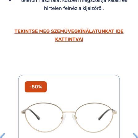
telefon használat közben megszólítja valaki és
hirtelen felnéz a kijelzőről.
TEKINTSE MEG SZEMÜVEGKÍNÁLATUNKAT IDE
KATTINTVA!
-50%