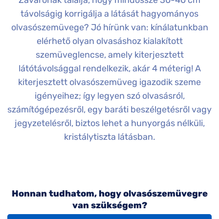
Zavarónak találja, hogy mindössze 30-40 cm
Komplett 20%
Blog
á
minden
távolságig korrigálja a látását hagyományos
G
szemüvegekre
zletek
olvasószemüvege? Jó hírünk van: kínálatunkban
k
Seen Belépőár
elérhető olyan olvasáshoz kialakított
T
ajánlat
szemüveglencse, amely kiterjesztett
c
látótávolsággal rendelkezik, akár 4 méterig! A
kiterjesztett olvasószemüveg igazodik szeme
igényeihez; így legyen szó olvasásról,
számítógépezésről, egy baráti beszélgetésről vagy
jegyzetelésről, biztos lehet a hunyorgás nélküli,
kristálytiszta látásban.
Honnan tudhatom, hogy olvasószemüvegre
van szükségem?